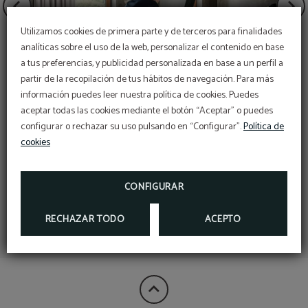
Utilizamos cookies de primera parte y de terceros para finalidades
analíticas sobre el uso de la web, personalizar el contenido en base
a tus preferencias, y publicidad personalizada en base a un perfil a
Early Summer
partir de la recopilación de tus hábitos de navegación. Para más
información puedes leer nuestra política de cookies. Puedes
Aproveche nuestras ofertas de lanzamiento y
asegure su estancia al mejor precio.
aceptar todas las cookies mediante el botón “Aceptar” o puedes
Masaje Serra do Açor
Reserve ya su estancia y prepárese para vivir
configurar o rechazar su uso pulsando en “Configurar”.
Política de
unas vacaciones inolvidables.
cookies
El descuento del 10% se aplicará con el código
promocional VERAO, para estancias entre julio y
septiembre.
CONFIGURAR
RESERVAR
RECHAZAR TODO
ACEPTO