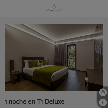
1 Noche En T1 Deluxe del Aqua Village Health Resort & Spa en Oliveira Do Hospi
1 noche en T1 Deluxe