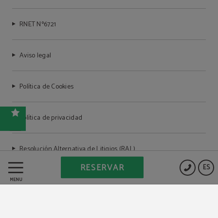
RNET Nº6721
Aviso legal
Política de Cookies
Política de privacidad
Resolución Alternativa de Litigios (RAL)
RESERVAR
ES
MENÚ
Powered by Keytel
Compra segura