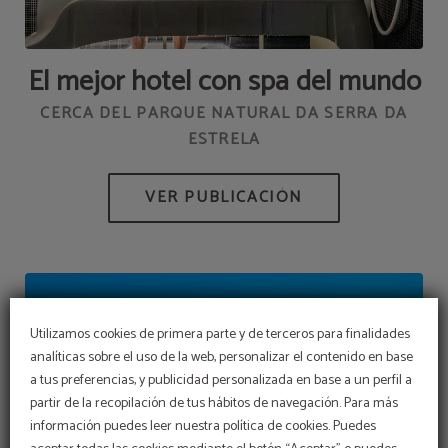
El mejor hotel con spa del mundo
CERCA DEL PARQUE NATURAL DA SERRA DA
ESTRELA
Utilizamos cookies de primera parte y de terceros para finalidades
analíticas sobre el uso de la web, personalizar el contenido en base
a tus preferencias, y publicidad personalizada en base a un perfil a
Early Summer
partir de la recopilación de tus hábitos de navegación. Para más
información puedes leer nuestra política de cookies. Puedes
Aproveche nuestras ofertas de lanzamiento y
asegure su estancia al mejor precio.