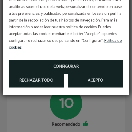
Utilizamos cookies de primera parte y de terceros para finalidades
analíticas sobre el uso de la web, personalizar el contenido en base
Confort de las
Ubicación
a tus preferencias, y publicidad personalizada en base a un perfil a
habitaciones
10/10
Early Summer
partir de la recopilación de tus hábitos de navegación. Para más
10/10
información puedes leer nuestra política de cookies. Puedes
Aproveche nuestras ofertas de lanzamiento y
asegure su estancia al mejor precio.
aceptar todas las cookies mediante el botón “Aceptar” o puedes
Instalaciones del hotel
Desayuno
Reserve ya su estancia y prepárese para vivir
configurar o rechazar su uso pulsando en “Configurar”.
Política de
unas vacaciones inolvidables.
10/10
10/10
cookies
El descuento del 10% se aplicará con el código
promocional VERAO, para estancias entre julio y
septiembre.
TA
CONFIGURAR
RESERVAR
Todo perfecto, desayuno buenissimo
RECHAZAR TODO
ACEPTO
10
Recomendado