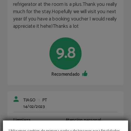
refrigerator at the room is a plus.Thank you really
much for the stay.Hopefully we will visit you next
year (if you have a booking voucher I would really
appreciate it hehe)Thanks a lot
9.8
Recomendado
TIAGO
PT
|
14/02/2023
Limpieza
Atención personal
10/10
10/10