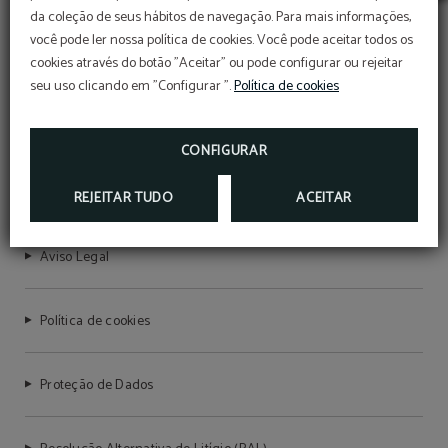
Early Summer
da coleção de seus hábitos de navegação. Para mais informações,
Aproveite as nossas ofertas de estreia e garanta
você pode ler nossa política de cookies. Você pode aceitar todos os
a sua estadia ao melhor preço.
cookies através do botão "Aceitar" ou pode configurar ou rejeitar
Reserve já a sua estadia e prepare-se para viver
férias inesquecíveis.
seu uso clicando em "Configurar ".
Política de cookies
O desconto de 10% será aplicado com o código
promocional VERAO, para estadias entre julho e
AQUA VILLAGE HEALTH RESORT & SPA
setembro.
CONFIGURAR
RESERVAR
RNET Nº6721
REJEITAR TUDO
ACEITAR
Aviso Legal
Política de cookies
Proteção de Dados