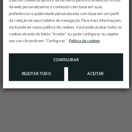
Usamos cookies próprios e de terceiros para fins analíticos no uso
da web, personalizamos o conteúdo com base em suas
preferências e publicidade personalizada com base em um perfil
Early Summer
da coleção de seus hábitos de navegação. Para mais informações,
Aproveite as nossas ofertas de estreia e garanta
você pode ler nossa política de cookies. Você pode aceitar todos os
a sua estadia ao melhor preço.
cookies através do botão "Aceitar" ou pode configurar ou rejeitar
Reserve já a sua estadia e prepare-se para viver
férias inesquecíveis.
seu uso clicando em "Configurar ".
Política de cookies
O desconto de 10% será aplicado com o código
promocional VERAO, para estadias entre julho e
setembro.
CONFIGURAR
RESERVAR
REJEITAR TUDO
ACEITAR