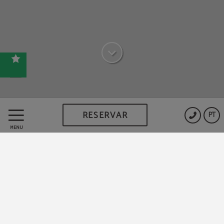
RESERVAR
PT
Aqua Village Health Resort &
MENU
Spa
Situado na margem do rio Alva, em Oliveira do
Hospital,
Aqua Village Health Resort & Spa
apresenta-
se como um projeto único e original na Serra da
Estrela, onde se combinam a
arquitetura
impressionante
do complexo e os
excelentes serviços