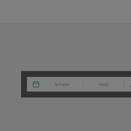
Reserva em Aqua Village Health Resort & Spa em Oliveira do Hospital - Web of
·

Entrada
Saída