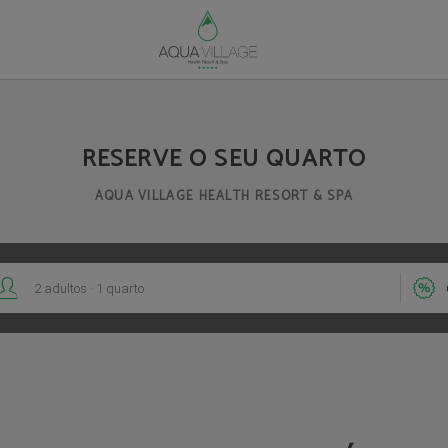
icial
RESERVE O SEU QUARTO
AQUA VILLAGE HEALTH RESORT & SPA
.


2
adultos
1
quarto