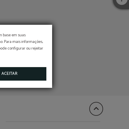
om base em suas
o. Para mais informações,
adia ao
pode configurar ou rejeitar
s
ional
ACEITAR